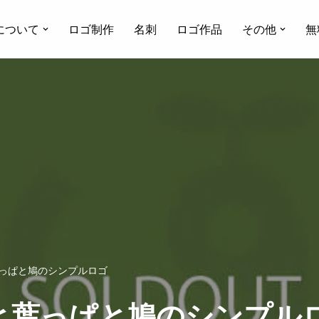
について
ロゴ制作
名刺
ロゴ作品
その他
無
葉っぱと鳩のシンプルロゴ
と葉っぱと鳩のシンプル