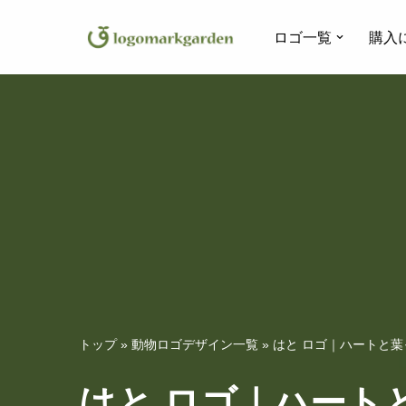
ロゴ一覧
購入
コ
ン
テ
ン
ツ
へ
ス
キ
ッ
プ
トップ
»
動物ロゴデザイン一覧
»
はと ロゴ｜ハートと
はと ロゴ｜ハート