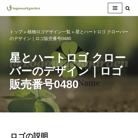
コ
ン
テ
トップ
»
植物ロゴデザイン一覧
»
星とハートロゴ クローバー
ン
のデザイン｜ロゴ販売番号0480
ツ
へ
星とハートロゴ クロー
ス
バーのデザイン｜ロゴ
キ
ッ
販売番号0480
プ
ロゴの説明