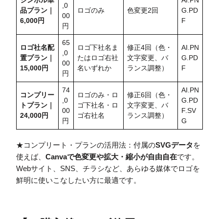
シンボル単
AI.PN
,0
品プラン｜
ロゴのみ
色変更2回
G.PD
00
6,000円
F
円
65
ロゴ社名配
ロゴ下社名ま
修正4回（色・
AI.PN
,0
置
プラン｜
たはロゴ右社
文字変更、バ
G.PD
00
15,000円
名いずれか
ランス調整）
F
円
74
AI.PN
コンプリー
ロゴのみ・ロ
修正6回（色・
,0
G.PD
トプラン｜
ゴ下社名・ロ
文字変更、バ
00
F.SV
24,000円
ゴ右社名
ランス調整）
円
G
★コンプリート・プランの活用法：付属の
SVGデータ
を
使えば、
Canvaで色変更や拡大・縮小が自由自在
です。
Webサイト、SNS、チラシなど、あらゆる媒体でロゴを
鮮明に使いこなしたい方に最適です。