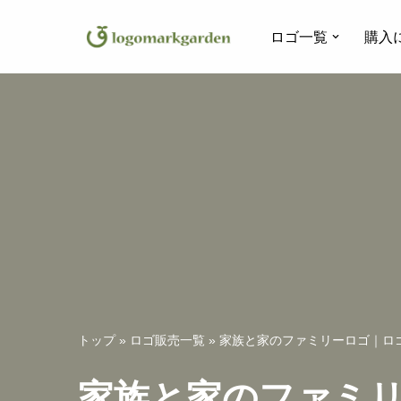
ロゴ一覧
購入
コ
ン
テ
ン
ツ
へ
ス
キ
ッ
プ
トップ
»
ロゴ販売一覧
»
家族と家のファミリーロゴ｜ロゴ
家族と家のファミリ