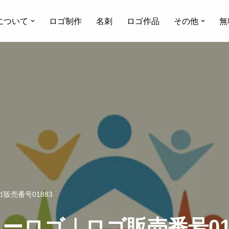
について
ロゴ制作
名刺
ロゴ作品
その他
無
販売番号01883
ーロゴ｜ロゴ販売番号018