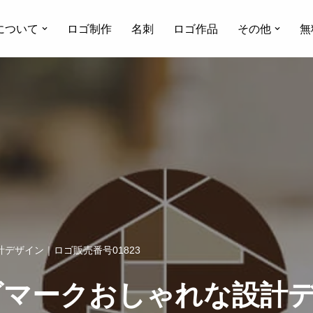
について
ロゴ制作
名刺
ロゴ作品
その他
無
デザイン｜ロゴ販売番号01823
ゴマークおしゃれな設計