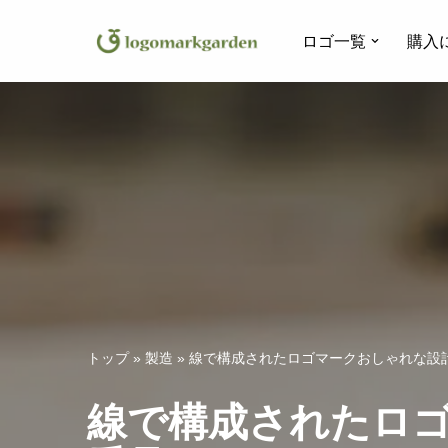
ロゴ一覧
購入
コ
ン
テ
ン
ツ
へ
ス
キ
ッ
プ
トップ
»
製造
»
線で構成されたロゴマークおしゃれな設計
線で構成されたロ