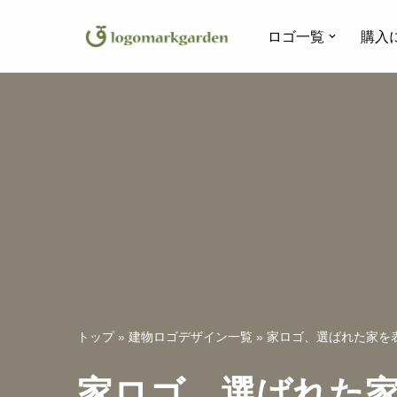
ロゴ一覧
購入
コ
ン
テ
ン
ツ
へ
ス
キ
ッ
プ
トップ
»
建物ロゴデザイン一覧
»
家ロゴ、選ばれた家を表
家ロゴ、選ばれた家