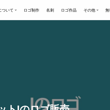
について
ロゴ制作
名刺
ロゴ作品
その他
無
ットIのロゴ販売