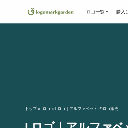
ロゴ一覧
購入
コ
ン
テ
ン
ツ
へ
ス
キ
ッ
プ
トップ
»
Iロゴ
»
I ロゴ｜アルファベットIのロゴ販売
I ロゴ｜アルファベ