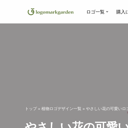
ロゴ一覧
購入
コ
ン
テ
ン
ツ
へ
ス
キ
ッ
プ
トップ
»
植物ロゴデザイン一覧
»
やさしい花の可愛いロゴ
やさしい花の可愛い