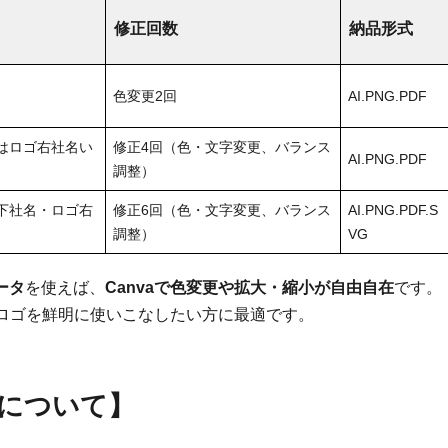
修正回数
納品形式
色変更2回
AI.PNG.PDF
はロゴ右社名い
修正4回（色・文字変更、バランス
AI.PNG.PDF
調整）
下社名・ロゴ右
修正6回（色・文字変更、バランス
AI.PNG.PDF.S
調整）
VG
ータ
を使えば、
Canvaで色変更や拡大・縮小が自由自在
です。
でロゴを鮮明に使いこなしたい方に最適です。
について
】