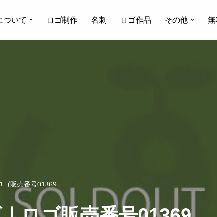
について
ロゴ制作
名刺
ロゴ作品
その他
無
ゴ販売番号01369
ロゴ販売番号01369