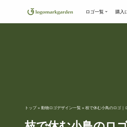
ロゴ一覧
購入
コ
ン
テ
ン
ツ
へ
ス
キ
ッ
プ
トップ
»
動物ロゴデザイン一覧
»
枝で休む小鳥のロゴ｜ロ
枝で休む小鳥のロゴ｜