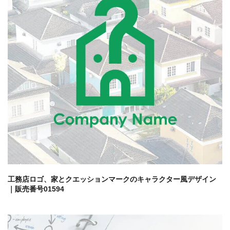
工務店ロゴ、家とクエッションマークのキャラクター風デザイン
｜販売番号01594