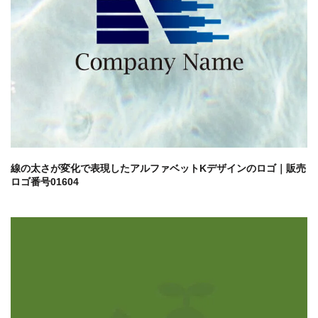
線の太さが変化で表現したアルファベットKデザインのロゴ｜販売
ロゴ番号01604