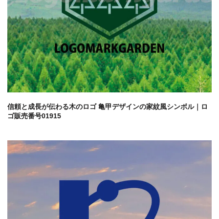
信頼と成長が伝わる木のロゴ 亀甲デザインの家紋風シンボル｜ロ
ゴ販売番号01915