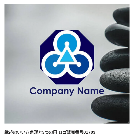
縁起のいい八角形と3つの円 ロゴ販売番号01703