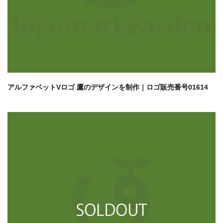
アルファベットVロゴ 鷹のデザインを制作｜ロゴ販売番号01614