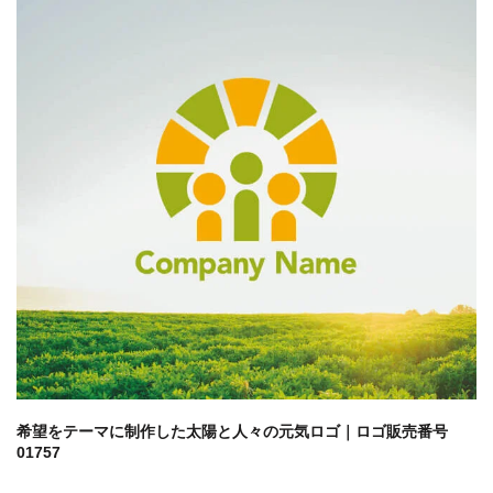
希望をテーマに制作した太陽と人々の元気ロゴ｜ロゴ販売番号
01757