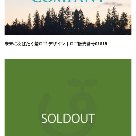
未来に羽ばたく鷲ロゴ デザイン｜ロゴ販売番号01615