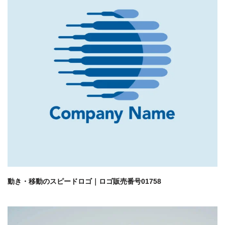
動き・移動のスピードロゴ｜ロゴ販売番号01758