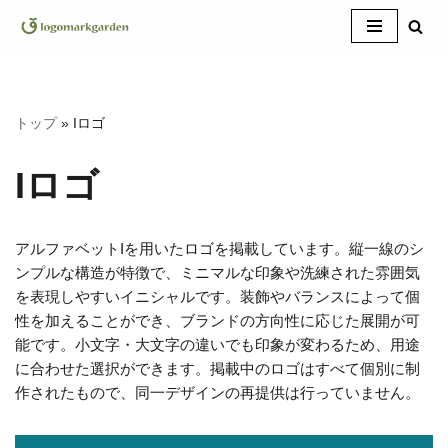
コ
ン
テ
トップ
»
Iロゴ
ン
ツ
へ
Iロゴ
ス
キ
ッ
アルファベットIを用いたロゴを掲載しています。縦一線のシ
プ
ンプルな構造が特徴で、ミニマルな印象や洗練された雰囲気
を表現しやすいイニシャルです。装飾やバランスによって個
性を加えることができ、ブランドの方向性に応じた展開が可
能です。小文字・大文字の違いでも印象が変わるため、用途
に合わせた選択ができます。掲載中のロゴはすべて個別に制
作されたもので、同一デザインの再提供は行っていません。