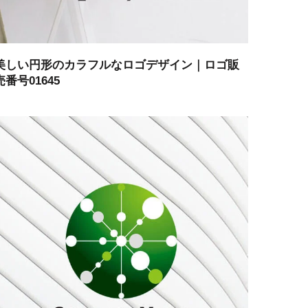
美しい円形のカラフルなロゴデザイン｜ロゴ販
売番号01645