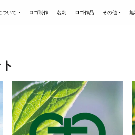
について
ロゴ制作
名刺
ロゴ作品
その他
無
ント