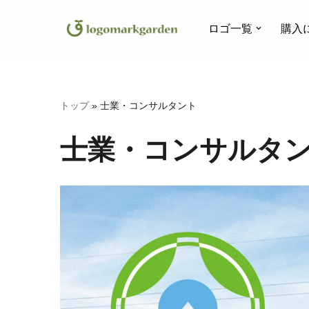
ロゴ一覧
購入
コ
ン
テ
ン
トップ
»
士業・コンサルタント
ツ
へ
士業・コンサルタ
ス
キ
ッ
プ