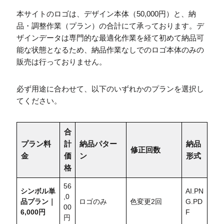
本サイトのロゴは、デザイン本体（50,000円）と、納
品・調整作業（プラン）の合計にて承っております。デ
ザインデータは専門的な最適化作業を経て初めて納品可
能な状態となるため、納品作業なしでのロゴ本体のみの
販売は行っておりません。
必ず用途に合わせて、以下のいずれかのプランを選択し
てください。
合
プラン料
計
納品パター
納品
修正回数
金
価
ン
形式
格
56
シンボル単
AI.PN
,0
品プラン｜
ロゴのみ
色変更2回
G.PD
00
6,000円
F
円