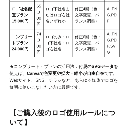
65
ロゴ社名配
ロゴ下社名ま
修正4回（色・
AI.PN
,0
置
プラン｜
たはロゴ右社
文字変更、バ
G.PD
00
15,000円
名いずれか
ランス調整）
F
円
74
AI.PN
コンプリー
ロゴのみ・ロ
修正6回（色・
,0
G.PD
トプラン｜
ゴ下社名・ロ
文字変更、バ
00
F.SV
24,000円
ゴ右社名
ランス調整）
円
G
★コンプリート・プランの活用法：付属の
SVGデータ
を
使えば、
Canvaで色変更や拡大・縮小が自由自在
です。
Webサイト、SNS、チラシなど、あらゆる媒体でロゴを
鮮明に使いこなしたい方に最適です。
【
ご購入後のロゴ使用ルールにつ
いて
】