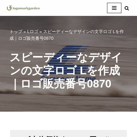
コ
ン
テ
トップ
»
Lロゴ
»
スピーディーなデザインの文字ロゴ Lを作
ン
成｜ロゴ販売番号0870
ツ
へ
スピーディーなデザイ
ス
ンの文字ロゴ Lを作成
キ
ッ
｜ロゴ販売番号0870
プ