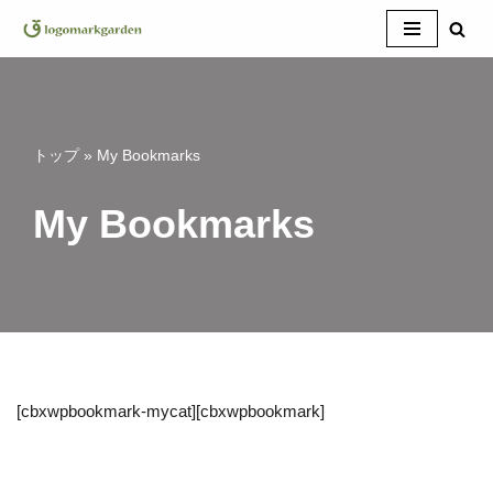
コ
ン
テ
ン
トップ
»
My Bookmarks
ツ
へ
My Bookmarks
ス
キ
ッ
プ
[cbxwpbookmark-mycat][cbxwpbookmark]