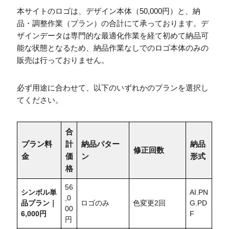
本サイトのロゴは、デザイン本体（50,000円）と、納
品・調整作業（プラン）の合計にて承っております。デ
ザインデータは専門的な最適化作業を経て初めて納品可
能な状態となるため、納品作業なしでのロゴ本体のみの
販売は行っておりません。
必ず用途に合わせて、以下のいずれかのプランを選択し
てください。
合
プラン料
計
納品パター
納品
修正回数
金
価
ン
形式
格
56
シンボル単
AI.PN
,0
品プラン｜
ロゴのみ
色変更2回
G.PD
00
6,000円
F
円