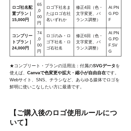
65
ロゴ社名配
ロゴ下社名ま
修正4回（色・
AI.PN
,0
置
プラン｜
たはロゴ右社
文字変更、バ
G.PD
00
15,000円
名いずれか
ランス調整）
F
円
74
AI.PN
コンプリー
ロゴのみ・ロ
修正6回（色・
,0
G.PD
トプラン｜
ゴ下社名・ロ
文字変更、バ
00
F.SV
24,000円
ゴ右社名
ランス調整）
円
G
★コンプリート・プランの活用法：付属の
SVGデータ
を
使えば、
Canvaで色変更や拡大・縮小が自由自在
です。
Webサイト、SNS、チラシなど、あらゆる媒体でロゴを
鮮明に使いこなしたい方に最適です。
【
ご購入後のロゴ使用ルールにつ
いて
】