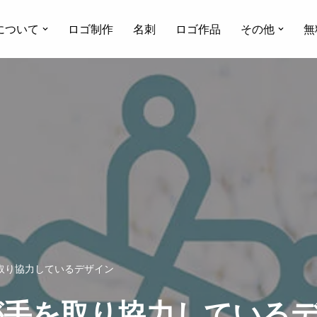
について
ロゴ制作
名刺
ロゴ作品
その他
無
取り協力しているデザイン
が手を取り協力している