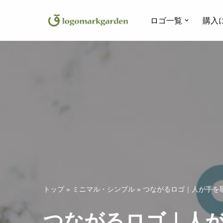
ロゴ一覧
購入
コ
ン
テ
ン
ツ
へ
ス
キ
ッ
プ
トップ
»
ミニマル・シンプル
»
つながるロゴ｜人が手を
つながるロゴ｜人