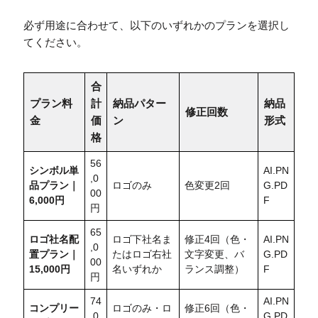
必ず用途に合わせて、以下のいずれかのプランを選択し
てください。
合
プラン料
計
納品パター
納品
修正回数
金
価
ン
形式
格
56
シンボル単
AI.PN
,0
品プラン｜
ロゴのみ
色変更2回
G.PD
00
6,000円
F
円
65
ロゴ社名配
ロゴ下社名ま
修正4回（色・
AI.PN
,0
置
プラン｜
たはロゴ右社
文字変更、バ
G.PD
00
15,000円
名いずれか
ランス調整）
F
円
74
AI.PN
コンプリー
ロゴのみ・ロ
修正6回（色・
,0
G.PD