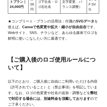
トプラン｜
ゴ下社名・ロ
文字変更、バ
00
F.SV
24,000円
ゴ右社名
ランス調整）
円
G
★コンプリート・プランの活用法：付属の
SVGデータ
を
使えば、
Canvaで色変更や拡大・縮小が自由自在
です。
Webサイト、SNS、チラシなど、あらゆる媒体でロゴを
鮮明に使いこなしたい方に最適です。
【
ご購入後のロゴ使用ルールにつ
いて
】
以下のとおり、ご購入後に自由にご利用いただける内容
（許可されていること）と（禁止事項）を明記していま
す。なお、ロゴの色変更や社名の追加・調整などを
弊社
で対応する場合には、別途料金を頂戴しております
ので
ご了承ください。