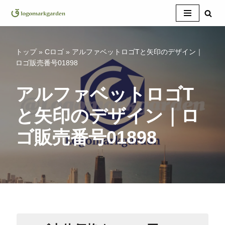
コ
ン
テ
トップ
»
Cロゴ
»
アルファベットロゴTと矢印のデザイン｜
ン
ロゴ販売番号01898
ツ
へ
アルファベットロゴT
ス
と矢印のデザイン｜ロ
キ
ッ
ゴ販売番号01898
プ