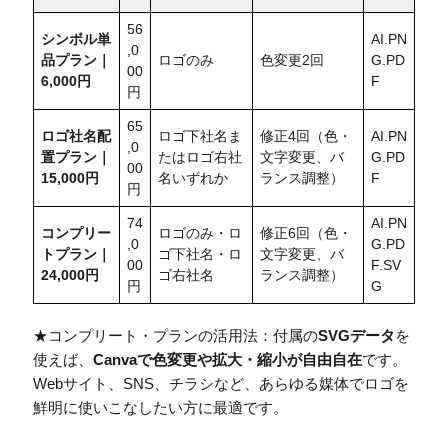
56
シンボル単
AI.PN
,0
品プラン｜
ロゴのみ
色変更2回
G.PD
00
6,000円
F
円
65
ロゴ社名配
ロゴ下社名ま
修正4回（色・
AI.PN
,0
置
プラン｜
たはロゴ右社
文字変更、バ
G.PD
00
15,000円
名いずれか
ランス調整）
F
円
74
AI.PN
コンプリー
ロゴのみ・ロ
修正6回（色・
,0
G.PD
トプラン｜
ゴ下社名・ロ
文字変更、バ
00
F.SV
24,000円
ゴ右社名
ランス調整）
円
G
★コンプリート・プランの活用法：付属の
SVGデータ
を
使えば、
Canvaで色変更や拡大・縮小が自由自在
です。
Webサイト、SNS、チラシなど、あらゆる媒体でロゴを
鮮明に使いこなしたい方に最適です。