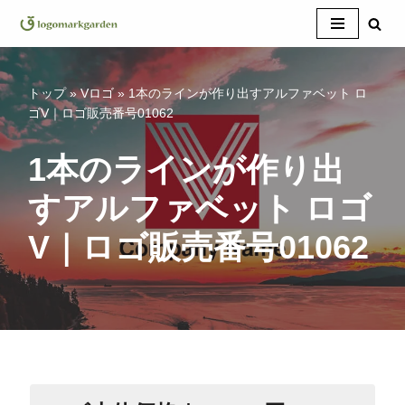
コ
ン
テ
トップ
»
Vロゴ
»
1本のラインが作り出すアルファベット ロ
ン
ゴV｜ロゴ販売番号01062
ツ
へ
1本のラインが作り出
ス
すアルファベット ロゴ
キ
ッ
V｜ロゴ販売番号01062
プ