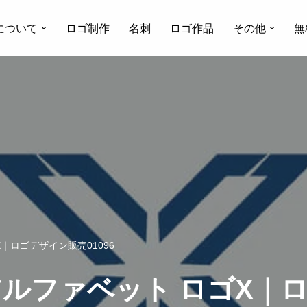
について
ロゴ制作
名刺
ロゴ作品
その他
無
｜ロゴデザイン販売01096
ルファベット ロゴX｜