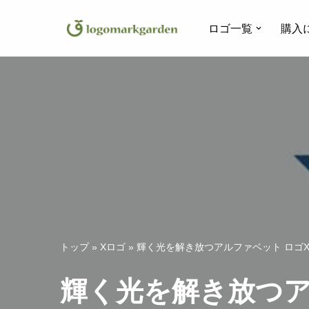
ロゴ一覧
購入
コ
ン
テ
ン
ツ
へ
ス
キ
ッ
プ
トップ
»
Xロゴ
»
輝く光を解き放つアルファベット ロゴX
輝く光を解き放つア