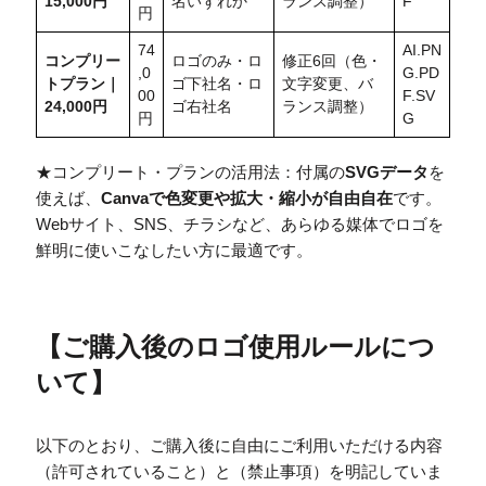
15,000円
名いずれか
ランス調整）
F
円
74
AI.PN
コンプリー
ロゴのみ・ロ
修正6回（色・
,0
G.PD
トプラン｜
ゴ下社名・ロ
文字変更、バ
00
F.SV
24,000円
ゴ右社名
ランス調整）
円
G
★コンプリート・プランの活用法：付属の
SVGデータ
を
使えば、
Canvaで色変更や拡大・縮小が自由自在
です。
Webサイト、SNS、チラシなど、あらゆる媒体でロゴを
鮮明に使いこなしたい方に最適です。
【
ご購入後のロゴ使用ルールにつ
いて
】
以下のとおり、ご購入後に自由にご利用いただける内容
（許可されていること）と（禁止事項）を明記していま