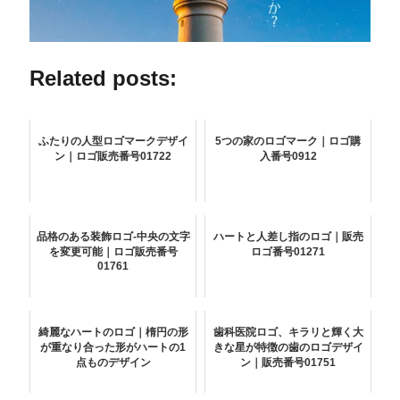
Related posts:
ふたりの人型ロゴマークデザイ
5つの家のロゴマーク｜ロゴ購
ン｜ロゴ販売番号01722
入番号0912
品格のある装飾ロゴ-中央の文字
ハートと人差し指のロゴ｜販売
を変更可能｜ロゴ販売番号
ロゴ番号01271
01761
綺麗なハートのロゴ｜楕円の形
歯科医院ロゴ、キラリと輝く大
が重なり合った形がハートの1
きな星が特徴の歯のロゴデザイ
点ものデザイン
ン｜販売番号01751