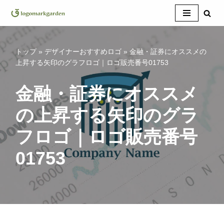
コ
ン
テ
トップ
»
デザイナーおすすめロゴ
»
金融・証券にオススメの
ン
上昇する矢印のグラフロゴ｜ロゴ販売番号01753
ツ
へ
金融・証券にオススメ
ス
の上昇する矢印のグラ
キ
ッ
フロゴ｜ロゴ販売番号
プ
01753