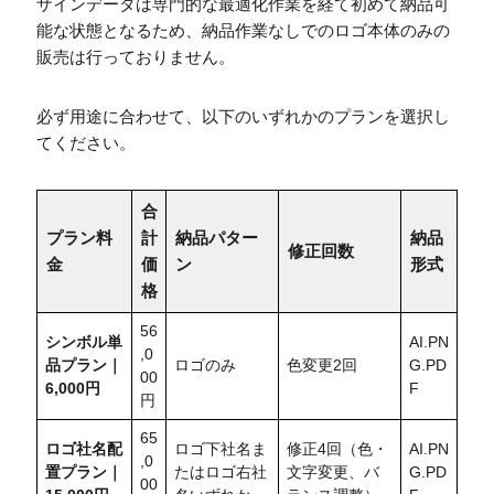
ザインデータは専門的な最適化作業を経て初めて納品可
能な状態となるため、納品作業なしでのロゴ本体のみの
販売は行っておりません。
必ず用途に合わせて、以下のいずれかのプランを選択し
てください。
合
プラン料
計
納品パター
納品
修正回数
金
価
ン
形式
格
56
シンボル単
AI.PN
,0
品プラン｜
ロゴのみ
色変更2回
G.PD
00
6,000円
F
円
65
ロゴ社名配
ロゴ下社名ま
修正4回（色・
AI.PN
,0
置
プラン｜
たはロゴ右社
文字変更、バ
G.PD
00