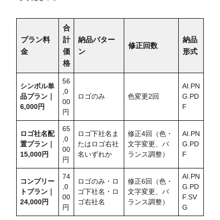
合
プラン料
計
納品パター
納品
修正回数
金
価
ン
形式
格
56
シンボル単
AI.PN
,0
品プラン｜
ロゴのみ
色変更2回
G.PD
00
6,000円
F
円
65
ロゴ社名配
ロゴ下社名ま
修正4回（色・
AI.PN
,0
置
プラン｜
たはロゴ右社
文字変更、バ
G.PD
00
15,000円
名いずれか
ランス調整）
F
円
74
AI.PN
コンプリー
ロゴのみ・ロ
修正6回（色・
,0
G.PD
トプラン｜
ゴ下社名・ロ
文字変更、バ
00
F.SV
24,000円
ゴ右社名
ランス調整）
円
G