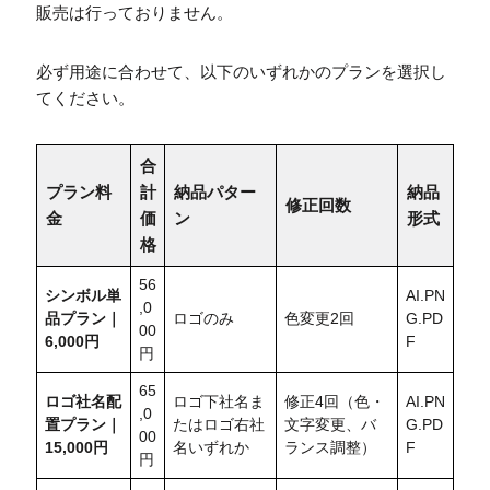
販売は行っておりません。
必ず用途に合わせて、以下のいずれかのプランを選択し
てください。
合
プラン料
計
納品パター
納品
修正回数
金
価
ン
形式
格
56
シンボル単
AI.PN
,0
品プラン｜
ロゴのみ
色変更2回
G.PD
00
6,000円
F
円
65
ロゴ社名配
ロゴ下社名ま
修正4回（色・
AI.PN
,0
置
プラン｜
たはロゴ右社
文字変更、バ
G.PD
00
15,000円
名いずれか
ランス調整）
F
円