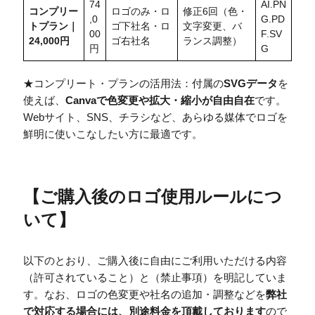
74
AI.PN
コンプリー
ロゴのみ・ロ
修正6回（色・
,0
G.PD
トプラン｜
ゴ下社名・ロ
文字変更、バ
00
F.SV
24,000円
ゴ右社名
ランス調整）
円
G
★コンプリート・プランの活用法：付属の
SVGデータ
を
使えば、
Canvaで色変更や拡大・縮小が自由自在
です。
Webサイト、SNS、チラシなど、あらゆる媒体でロゴを
鮮明に使いこなしたい方に最適です。
【
ご購入後のロゴ使用ルールにつ
いて
】
以下のとおり、ご購入後に自由にご利用いただける内容
（許可されていること）と（禁止事項）を明記していま
す。なお、ロゴの色変更や社名の追加・調整などを
弊社
で対応する場合には、別途料金を頂戴しております
ので