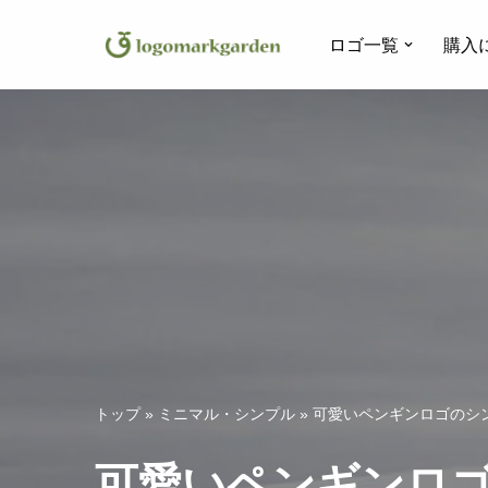
ロゴ一覧
購入
コ
ン
テ
ン
ツ
へ
ス
キ
ッ
プ
トップ
»
ミニマル・シンプル
»
可愛いペンギンロゴのシン
可愛いペンギンロゴ