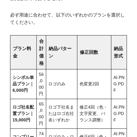
必ず用途に合わせて、以下のいずれかのプランを選択し
てください。
合
プラン料
計
納品パター
納品
修正回数
金
価
ン
形式
格
56
シンボル単
AI.PN
,0
品プラン｜
ロゴのみ
色変更2回
G.PD
00
6,000円
F
円
65
ロゴ社名配
ロゴ下社名ま
修正4回（色・
AI.PN
,0
置
プラン｜
たはロゴ右社
文字変更、バ
G.PD
00
15,000円
名いずれか
ランス調整）
F
円
74
AI.PN
コンプリー
ロゴのみ・ロ
修正6回（色・