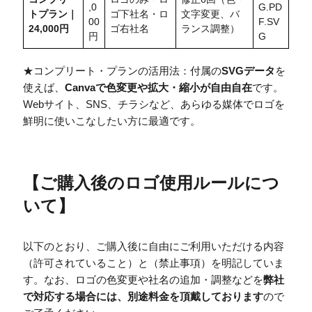
,0
G.PD
トプラン｜
ゴ下社名・ロ
文字変更、バ
00
F.SV
24,000円
ゴ右社名
ランス調整）
円
G
★コンプリート・プランの活用法：付属の
SVGデータ
を
使えば、
Canvaで色変更や拡大・縮小が自由自在
です。
Webサイト、SNS、チラシなど、あらゆる媒体でロゴを
鮮明に使いこなしたい方に最適です。
【
ご購入後のロゴ使用ルールにつ
いて
】
以下のとおり、ご購入後に自由にご利用いただける内容
（許可されていること）と（禁止事項）を明記していま
す。なお、ロゴの色変更や社名の追加・調整などを
弊社
で対応する場合には、別途料金を頂戴しております
ので