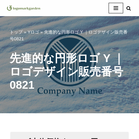
コ
ン
テ
トップ
»
Yロゴ
»
先進的な円形ロゴ Y ｜ロゴデザイン販売番
ン
号0821
ツ
へ
先進的な円形ロゴ Y ｜
ス
ロゴデザイン販売番号
キ
ッ
0821
プ