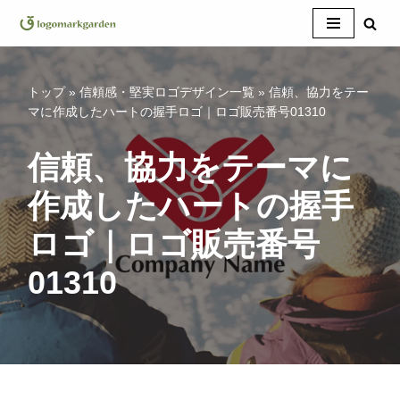
コ
ン
テ
トップ
»
信頼感・堅実ロゴデザイン一覧
»
信頼、協力をテー
ン
マに作成したハートの握手ロゴ｜ロゴ販売番号01310
ツ
へ
信頼、協力をテーマに
ス
作成したハートの握手
キ
ッ
ロゴ｜ロゴ販売番号
プ
01310