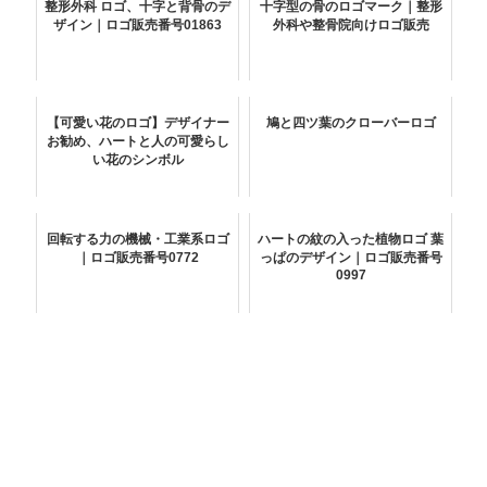
整形外科 ロゴ、十字と背骨のデ
十字型の骨のロゴマーク｜整形
ザイン｜ロゴ販売番号01863
外科や整骨院向けロゴ販売
【可愛い花のロゴ】デザイナー
鳩と四ツ葉のクローバーロゴ
お勧め、ハートと人の可愛らし
い花のシンボル
回転する力の機械・工業系ロゴ
ハートの紋の入った植物ロゴ 葉
｜ロゴ販売番号0772
っぱのデザイン｜ロゴ販売番号
0997