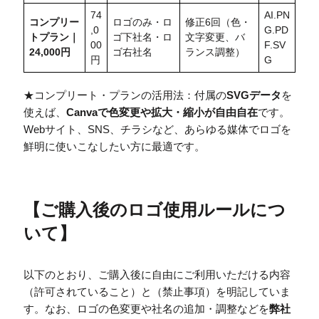
74
AI.PN
コンプリー
ロゴのみ・ロ
修正6回（色・
,0
G.PD
トプラン｜
ゴ下社名・ロ
文字変更、バ
00
F.SV
24,000円
ゴ右社名
ランス調整）
円
G
★コンプリート・プランの活用法：付属の
SVGデータ
を
使えば、
Canvaで色変更や拡大・縮小が自由自在
です。
Webサイト、SNS、チラシなど、あらゆる媒体でロゴを
鮮明に使いこなしたい方に最適です。
【
ご購入後のロゴ使用ルールにつ
いて
】
以下のとおり、ご購入後に自由にご利用いただける内容
（許可されていること）と（禁止事項）を明記していま
す。なお、ロゴの色変更や社名の追加・調整などを
弊社