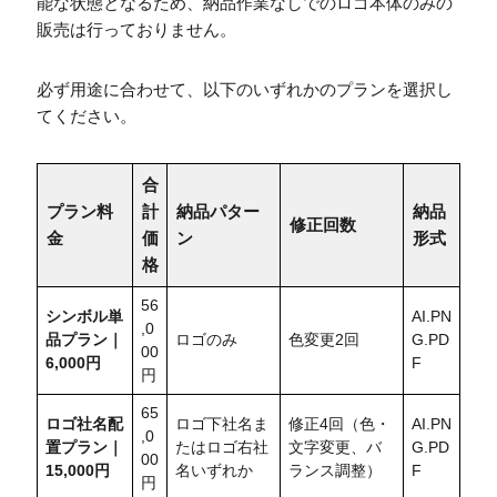
能な状態となるため、納品作業なしでのロゴ本体のみの
販売は行っておりません。
必ず用途に合わせて、以下のいずれかのプランを選択し
てください。
合
プラン料
計
納品パター
納品
修正回数
金
価
ン
形式
格
56
シンボル単
AI.PN
,0
品プラン｜
ロゴのみ
色変更2回
G.PD
00
6,000円
F
円
65
ロゴ社名配
ロゴ下社名ま
修正4回（色・
AI.PN
,0
置
プラン｜
たはロゴ右社
文字変更、バ
G.PD
00
15,000円
名いずれか
ランス調整）
F
円