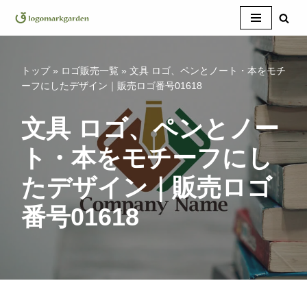
コ
ン
テ
トップ
»
ロゴ販売一覧
»
文具 ロゴ、ペンとノート・本をモチ
ン
ーフにしたデザイン｜販売ロゴ番号01618
ツ
へ
文具 ロゴ、ペンとノー
ス
ト・本をモチーフにし
キ
ッ
たデザイン｜販売ロゴ
プ
番号01618