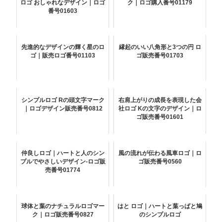
ロゴ おしゃれなデザイン｜ロゴ
ク｜ロゴ購入番号01179
番号01603
先進的なデザインの輝く星のロ
縁起のいい八角形と3つの円 ロ
ゴ｜販売ロゴ番号01103
ゴ販売番号01703
シンプルロゴ Rの頭文字マーク
右肩上がりの成長を表現した会
｜ロゴデザイン販売番号0812
社ロゴ Kの文字のデザイン｜ロ
ゴ販売番号01601
仲良しロゴ｜ハートと人のシン
風の流れが伝わる風車ロゴ｜ロ
プルでやさしいデザイン-ロゴ販
ゴ販売番号0560
売番号01774
球体と葉のナチュラルロゴマー
はと ロゴ｜ハートと葉っぱと鳩
ク｜ロゴ販売番号0827
のシンプルロゴ