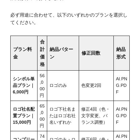
必ず用途に合わせて、以下のいずれかのプランを選択し
てください。
合
プラン料
計
納品パター
納品
修正回数
金
価
ン
形式
格
56
シンボル単
AI.PN
,0
品プラン｜
ロゴのみ
色変更2回
G.PD
00
6,000円
F
円
65
ロゴ社名配
ロゴ下社名ま
修正4回（色・
AI.PN
,0
置
プラン｜
たはロゴ右社
文字変更、バ
G.PD
00
15,000円
名いずれか
ランス調整）
F
円
74
AI.PN
コンプリー
ロゴのみ・ロ
修正6回（色・