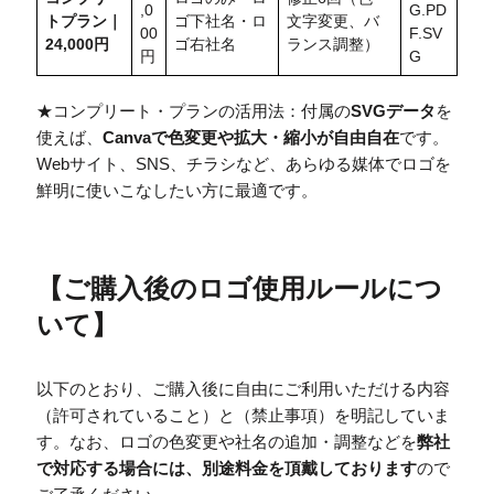
,0
G.PD
トプラン｜
ゴ下社名・ロ
文字変更、バ
00
F.SV
24,000円
ゴ右社名
ランス調整）
円
G
★コンプリート・プランの活用法：付属の
SVGデータ
を
使えば、
Canvaで色変更や拡大・縮小が自由自在
です。
Webサイト、SNS、チラシなど、あらゆる媒体でロゴを
鮮明に使いこなしたい方に最適です。
【
ご購入後のロゴ使用ルールにつ
いて
】
以下のとおり、ご購入後に自由にご利用いただける内容
（許可されていること）と（禁止事項）を明記していま
す。なお、ロゴの色変更や社名の追加・調整などを
弊社
で対応する場合には、別途料金を頂戴しております
ので