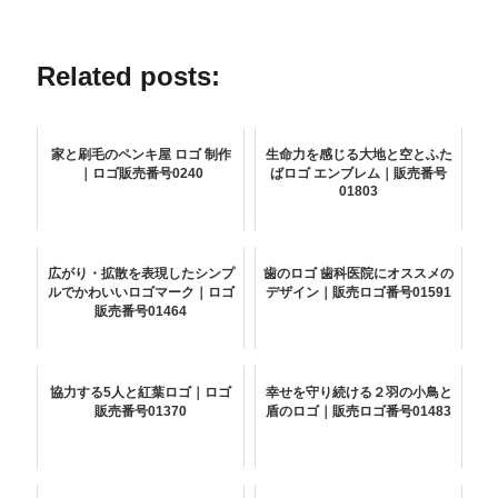
Related posts:
家と刷毛のペンキ屋 ロゴ 制作
生命力を感じる大地と空とふた
｜ロゴ販売番号0240
ばロゴ エンブレム｜販売番号
01803
広がり・拡散を表現したシンプ
歯のロゴ 歯科医院にオススメの
ルでかわいいロゴマーク｜ロゴ
デザイン｜販売ロゴ番号01591
販売番号01464
協力する5人と紅葉ロゴ｜ロゴ
幸せを守り続ける２羽の小鳥と
販売番号01370
盾のロゴ｜販売ロゴ番号01483