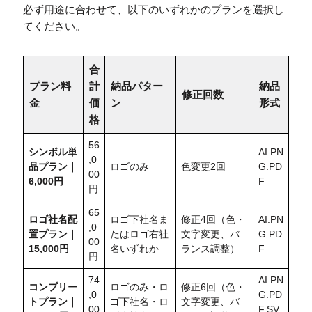
必ず用途に合わせて、以下のいずれかのプランを選択し
てください。
合
プラン料
計
納品パター
納品
修正回数
金
価
ン
形式
格
56
シンボル単
AI.PN
,0
品プラン｜
ロゴのみ
色変更2回
G.PD
00
6,000円
F
円
65
ロゴ社名配
ロゴ下社名ま
修正4回（色・
AI.PN
,0
置
プラン｜
たはロゴ右社
文字変更、バ
G.PD
00
15,000円
名いずれか
ランス調整）
F
円
74
AI.PN
コンプリー
ロゴのみ・ロ
修正6回（色・
,0
G.PD
トプラン｜
ゴ下社名・ロ
文字変更、バ
00
F.SV