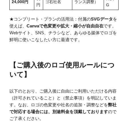
24,000円
ゴ右社名
ランス調整）
円
G
★コンプリート・プランの活用法：付属の
SVGデータ
を
使えば、
Canvaで色変更や拡大・縮小が自由自在
です。
Webサイト、SNS、チラシなど、あらゆる媒体でロゴを
鮮明に使いこなしたい方に最適です。
【
ご購入後のロゴ使用ルールにつ
いて
】
以下のとおり、ご購入後に自由にご利用いただける内容
（許可されていること）と（禁止事項）を明記していま
す。なお、ロゴの色変更や社名の追加・調整などを
弊社
で対応する場合には、別途料金を頂戴しております
ので
ご了承ください。