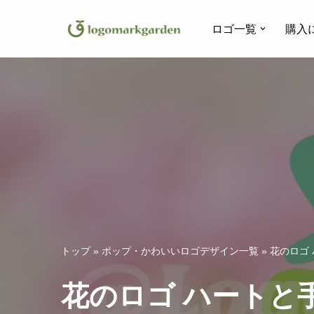
ロゴ一覧
購入
コ
ン
テ
ン
ツ
へ
ス
キ
ッ
プ
トップ
»
ポップ・かわいいロゴデザイン一覧
»
花のロゴ
花のロゴ ハートと