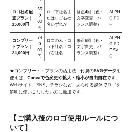
65
ロゴ社名配
ロゴ下社名ま
修正4回（色・
AI.PN
,0
置
プラン｜
たはロゴ右社
文字変更、バ
G.PD
00
15,000円
名いずれか
ランス調整）
F
円
74
AI.PN
コンプリー
ロゴのみ・ロ
修正6回（色・
,0
G.PD
トプラン｜
ゴ下社名・ロ
文字変更、バ
00
F.SV
24,000円
ゴ右社名
ランス調整）
円
G
★コンプリート・プランの活用法：付属の
SVGデータ
を
使えば、
Canvaで色変更や拡大・縮小が自由自在
です。
Webサイト、SNS、チラシなど、あらゆる媒体でロゴを
鮮明に使いこなしたい方に最適です。
【
ご購入後のロゴ使用ルールにつ
いて
】