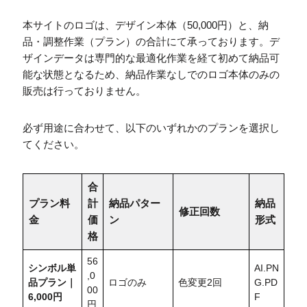
本サイトのロゴは、デザイン本体（50,000円）と、納
品・調整作業（プラン）の合計にて承っております。デ
ザインデータは専門的な最適化作業を経て初めて納品可
能な状態となるため、納品作業なしでのロゴ本体のみの
販売は行っておりません。
必ず用途に合わせて、以下のいずれかのプランを選択し
てください。
合
プラン料
計
納品パター
納品
修正回数
金
価
ン
形式
格
56
シンボル単
AI.PN
,0
品プラン｜
ロゴのみ
色変更2回
G.PD
00
6,000円
F
円