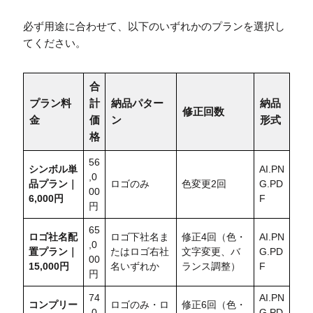
必ず用途に合わせて、以下のいずれかのプランを選択し
てください。
合
プラン料
計
納品パター
納品
修正回数
金
価
ン
形式
格
56
シンボル単
AI.PN
,0
品プラン｜
ロゴのみ
色変更2回
G.PD
00
6,000円
F
円
65
ロゴ社名配
ロゴ下社名ま
修正4回（色・
AI.PN
,0
置
プラン｜
たはロゴ右社
文字変更、バ
G.PD
00
15,000円
名いずれか
ランス調整）
F
円
74
AI.PN
コンプリー
ロゴのみ・ロ
修正6回（色・
,0
G.PD