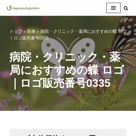
コ
ン
テ
トップ
»
医療
»
病院・クリニック・薬局におすすめの蝶 ロゴ
ン
｜ロゴ販売番号0335
ツ
へ
病院・クリニック・薬
ス
局におすすめの蝶 ロゴ
キ
ッ
｜ロゴ販売番号0335
プ