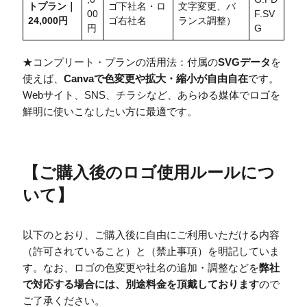
トプラン｜
ゴ下社名・ロ
文字変更、バ
00
F.SV
24,000円
ゴ右社名
ランス調整）
円
G
★コンプリート・プランの活用法：付属の
SVGデータ
を
使えば、
Canvaで色変更や拡大・縮小が自由自在
です。
Webサイト、SNS、チラシなど、あらゆる媒体でロゴを
鮮明に使いこなしたい方に最適です。
【
ご購入後のロゴ使用ルールにつ
いて
】
以下のとおり、ご購入後に自由にご利用いただける内容
（許可されていること）と（禁止事項）を明記していま
す。なお、ロゴの色変更や社名の追加・調整などを
弊社
で対応する場合には、別途料金を頂戴しております
ので
ご了承ください。