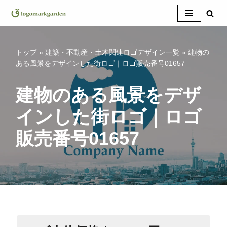
コ
ン
テ
トップ
»
建築・不動産・土木関連ロゴデザイン一覧
»
建物の
ン
ある風景をデザインした街ロゴ｜ロゴ販売番号01657
ツ
へ
建物のある風景をデザ
ス
インした街ロゴ｜ロゴ
キ
ッ
販売番号01657
プ