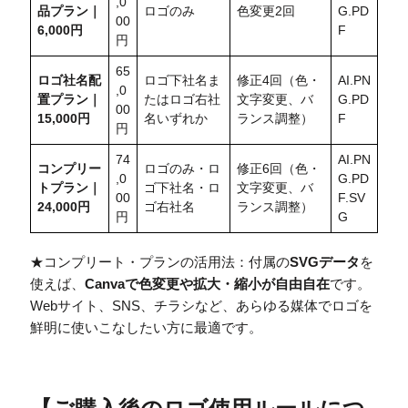
,0
品プラン｜
ロゴのみ
色変更2回
G.PD
00
6,000円
F
円
65
ロゴ社名配
ロゴ下社名ま
修正4回（色・
AI.PN
,0
置
プラン｜
たはロゴ右社
文字変更、バ
G.PD
00
15,000円
名いずれか
ランス調整）
F
円
74
AI.PN
コンプリー
ロゴのみ・ロ
修正6回（色・
,0
G.PD
トプラン｜
ゴ下社名・ロ
文字変更、バ
00
F.SV
24,000円
ゴ右社名
ランス調整）
円
G
★コンプリート・プランの活用法：付属の
SVGデータ
を
使えば、
Canvaで色変更や拡大・縮小が自由自在
です。
Webサイト、SNS、チラシなど、あらゆる媒体でロゴを
鮮明に使いこなしたい方に最適です。