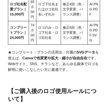
65
ロゴ社名配
ロゴ下社名ま
修正4回（色・
AI.PN
,0
置
プラン｜
たはロゴ右社
文字変更、バ
G.PD
00
15,000円
名いずれか
ランス調整）
F
円
74
AI.PN
コンプリー
ロゴのみ・ロ
修正6回（色・
,0
G.PD
トプラン｜
ゴ下社名・ロ
文字変更、バ
00
F.SV
24,000円
ゴ右社名
ランス調整）
円
G
★コンプリート・プランの活用法：付属の
SVGデータ
を
使えば、
Canvaで色変更や拡大・縮小が自由自在
です。
Webサイト、SNS、チラシなど、あらゆる媒体でロゴを
鮮明に使いこなしたい方に最適です。
【
ご購入後のロゴ使用ルールにつ
いて
】