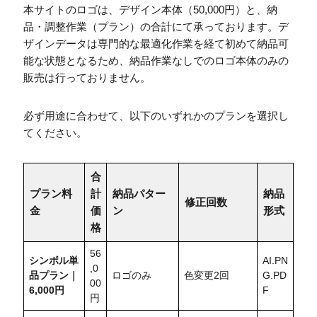
本サイトのロゴは、デザイン本体（50,000円）と、納
品・調整作業（プラン）の合計にて承っております。デ
ザインデータは専門的な最適化作業を経て初めて納品可
能な状態となるため、納品作業なしでのロゴ本体のみの
販売は行っておりません。
必ず用途に合わせて、以下のいずれかのプランを選択し
てください。
合
プラン料
計
納品パター
納品
修正回数
金
価
ン
形式
格
56
シンボル単
AI.PN
,0
品プラン｜
ロゴのみ
色変更2回
G.PD
00
6,000円
F
円