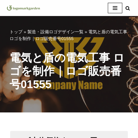
コ
ン
テ
トップ
»
製造・設備ロゴデザイン一覧
»
電気と盾の電気工事
ン
ロゴを制作｜ロゴ販売番号01555
ツ
へ
電気と盾の電気工事 ロ
ス
ゴを制作｜ロゴ販売番
キ
ッ
号01555
プ