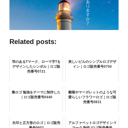
Related posts:
羽のあるTマーク、ローマ字Tを
美しいビルのシンプルロゴデザ
デザインしたシンボル｜ロゴ販
イン｜ロゴ販売番号0750
売番号0721
梟ロゴ 勉強をテーマに制作した
雛菊やマーガレットのような可
｜ロゴ販売番号0440
愛らしいフラワーロゴ｜ロゴ販
売番号0831
矢印と正方形のロゴ｜ロゴ販売
アルファベットロゴデザイン-Y
番号0603
マーク 制作 |ロゴ販売番号