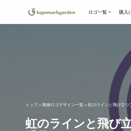
ロゴ一覧
購入
コ
ン
テ
ン
ツ
へ
ス
キ
ッ
プ
トップ
»
動物ロゴデザイン一覧
»
虹のラインと飛び立つフ
虹のラインと飛び立