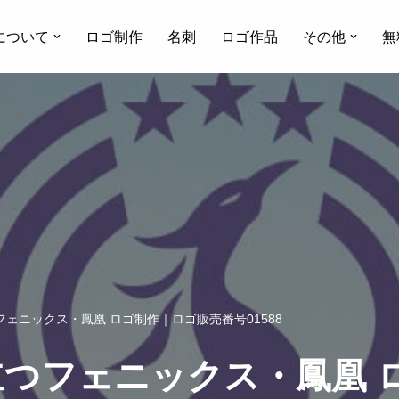
について
ロゴ制作
名刺
ロゴ作品
その他
無
ェニックス・鳳凰 ロゴ制作｜ロゴ販売番号01588
つフェニックス・鳳凰 