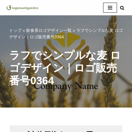
コ
ン
テ
トップ
»
飲食系ロゴデザイン一覧
»
ラフでシンプルな麦 ロゴ
ン
デザイン｜ロゴ販売番号0364
ツ
へ
ラフでシンプルな麦 ロ
ス
ゴデザイン｜ロゴ販売
キ
ッ
番号0364
プ