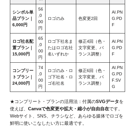
56
シンボル単
AI.PN
,0
品プラン｜
ロゴのみ
色変更2回
G.PD
00
6,000円
F
円
65
ロゴ社名配
ロゴ下社名ま
修正4回（色・
AI.PN
,0
置
プラン｜
たはロゴ右社
文字変更、バ
G.PD
00
15,000円
名いずれか
ランス調整）
F
円
74
AI.PN
コンプリー
ロゴのみ・ロ
修正6回（色・
,0
G.PD
トプラン｜
ゴ下社名・ロ
文字変更、バ
00
F.SV
24,000円
ゴ右社名
ランス調整）
円
G
★コンプリート・プランの活用法：付属の
SVGデータ
を
使えば、
Canvaで色変更や拡大・縮小が自由自在
です。
Webサイト、SNS、チラシなど、あらゆる媒体でロゴを
鮮明に使いこなしたい方に最適です。