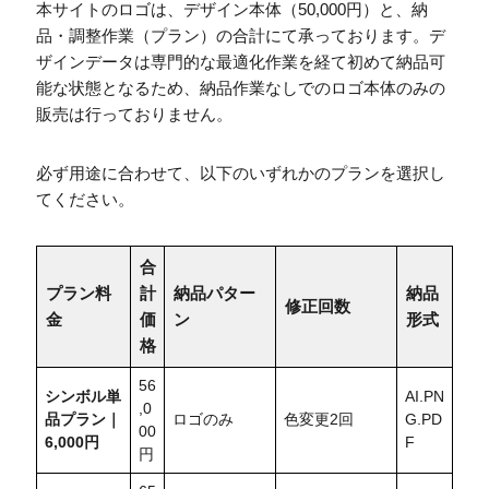
本サイトのロゴは、デザイン本体（50,000円）と、納
品・調整作業（プラン）の合計にて承っております。デ
ザインデータは専門的な最適化作業を経て初めて納品可
能な状態となるため、納品作業なしでのロゴ本体のみの
販売は行っておりません。
必ず用途に合わせて、以下のいずれかのプランを選択し
てください。
合
プラン料
計
納品パター
納品
修正回数
金
価
ン
形式
格
56
シンボル単
AI.PN
,0
品プラン｜
ロゴのみ
色変更2回
G.PD
00
6,000円
F
円