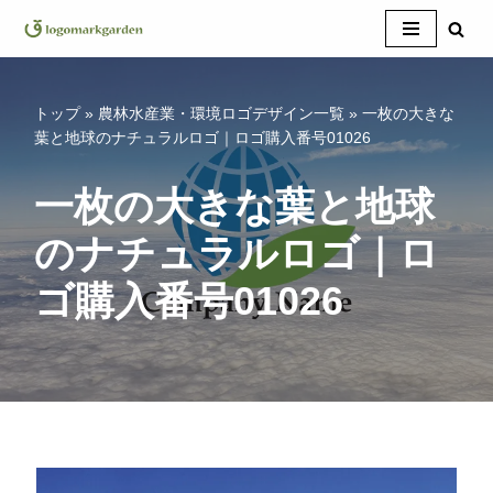
コ
ン
テ
トップ
»
農林水産業・環境ロゴデザイン一覧
»
一枚の大きな
ン
葉と地球のナチュラルロゴ｜ロゴ購入番号01026
ツ
へ
一枚の大きな葉と地球
ス
のナチュラルロゴ｜ロ
キ
ッ
ゴ購入番号01026
プ