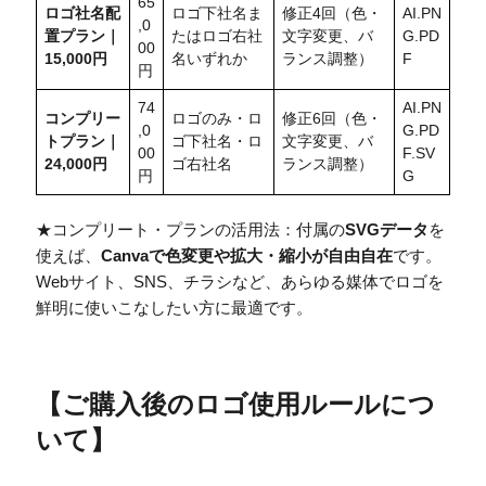
65
ロゴ社名配
ロゴ下社名ま
修正4回（色・
AI.PN
,0
置
プラン｜
たはロゴ右社
文字変更、バ
G.PD
00
15,000円
名いずれか
ランス調整）
F
円
74
AI.PN
コンプリー
ロゴのみ・ロ
修正6回（色・
,0
G.PD
トプラン｜
ゴ下社名・ロ
文字変更、バ
00
F.SV
24,000円
ゴ右社名
ランス調整）
円
G
★コンプリート・プランの活用法：付属の
SVGデータ
を
使えば、
Canvaで色変更や拡大・縮小が自由自在
です。
Webサイト、SNS、チラシなど、あらゆる媒体でロゴを
鮮明に使いこなしたい方に最適です。
【
ご購入後のロゴ使用ルールにつ
いて
】