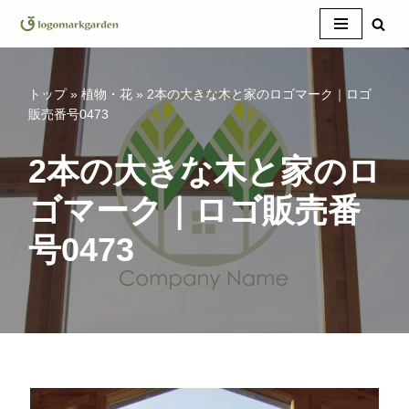
コ
ン
テ
トップ
»
植物・花
»
2本の大きな木と家のロゴマーク｜ロゴ
ン
販売番号0473
ツ
へ
2本の大きな木と家のロ
ス
ゴマーク｜ロゴ販売番
キ
ッ
号0473
プ