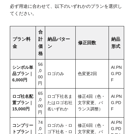
必ず用途に合わせて、以下のいずれかのプランを選択し
てください。
合
プラン料
計
納品パター
納品
修正回数
金
価
ン
形式
格
56
シンボル単
AI.PN
,0
品プラン｜
ロゴのみ
色変更2回
G.PD
00
6,000円
F
円
65
ロゴ社名配
ロゴ下社名ま
修正4回（色・
AI.PN
,0
置
プラン｜
たはロゴ右社
文字変更、バ
G.PD
00
15,000円
名いずれか
ランス調整）
F
円
74
AI.PN
コンプリー
ロゴのみ・ロ
修正6回（色・
,0
G.PD
トプラン｜
ゴ下社名・ロ
文字変更、バ