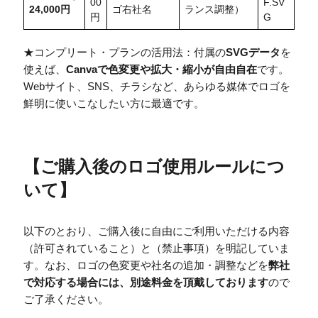
00
F.SV
24,000円
ゴ右社名
ランス調整）
円
G
★コンプリート・プランの活用法：付属の
SVGデータ
を
使えば、
Canvaで色変更や拡大・縮小が自由自在
です。
Webサイト、SNS、チラシなど、あらゆる媒体でロゴを
鮮明に使いこなしたい方に最適です。
【
ご購入後のロゴ使用ルールにつ
いて
】
以下のとおり、ご購入後に自由にご利用いただける内容
（許可されていること）と（禁止事項）を明記していま
す。なお、ロゴの色変更や社名の追加・調整などを
弊社
で対応する場合には、別途料金を頂戴しております
ので
ご了承ください。