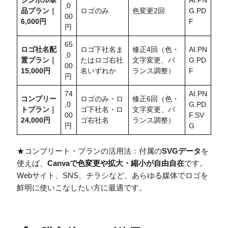
シンボル単
AI.PN
,0
品プラン｜
ロゴのみ
色変更2回
G.PD
00
6,000円
F
円
65
ロゴ社名配
ロゴ下社名ま
修正4回（色・
AI.PN
,0
置
プラン｜
たはロゴ右社
文字変更、バ
G.PD
00
15,000円
名いずれか
ランス調整）
F
円
74
AI.PN
コンプリー
ロゴのみ・ロ
修正6回（色・
,0
G.PD
トプラン｜
ゴ下社名・ロ
文字変更、バ
00
F.SV
24,000円
ゴ右社名
ランス調整）
円
G
★コンプリート・プランの活用法：付属の
SVGデータ
を
使えば、
Canvaで色変更や拡大・縮小が自由自在
です。
Webサイト、SNS、チラシなど、あらゆる媒体でロゴを
鮮明に使いこなしたい方に最適です。