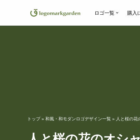
ロゴ一覧
購入
コ
ン
テ
ン
ツ
へ
ス
キ
ッ
プ
トップ
»
和風・和モダンロゴデザイン一覧
»
人と桜の花の
人と桜の花のオシャ