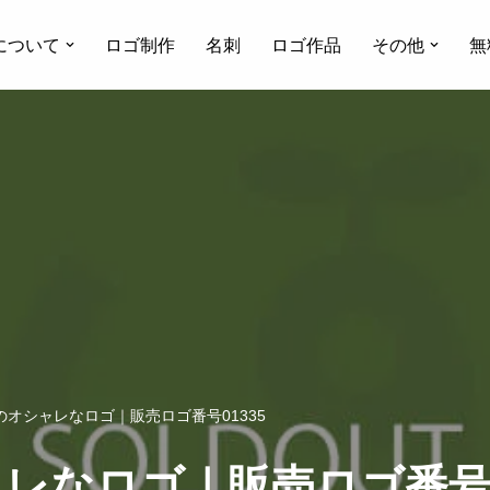
について
ロゴ制作
名刺
ロゴ作品
その他
無
オシャレなロゴ｜販売ロゴ番号01335
レなロゴ｜販売ロゴ番号0