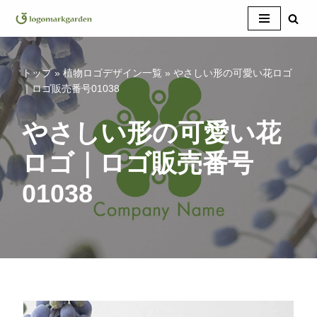
コ
ン
テ
トップ
»
植物ロゴデザイン一覧
»
やさしい形の可愛い花ロゴ
ン
｜ロゴ販売番号01038
ツ
へ
やさしい形の可愛い花
ス
ロゴ｜ロゴ販売番号
キ
ッ
01038
プ