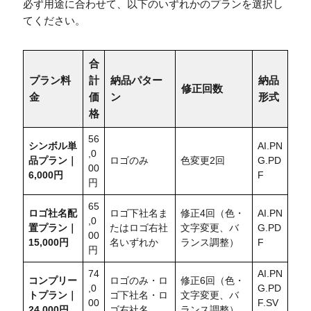
必ず用途に合わせて、以下のいずれかのプランを選択し
てください。
合
プラン料
計
納品パター
納品
修正回数
金
価
ン
形式
格
56
シンボル単
AI.PN
,0
品プラン｜
ロゴのみ
色変更2回
G.PD
00
6,000円
F
円
65
ロゴ社名配
ロゴ下社名ま
修正4回（色・
AI.PN
,0
置
プラン｜
たはロゴ右社
文字変更、バ
G.PD
00
15,000円
名いずれか
ランス調整）
F
円
74
AI.PN
コンプリー
ロゴのみ・ロ
修正6回（色・
,0
G.PD
トプラン｜
ゴ下社名・ロ
文字変更、バ
00
F.SV
24,000円
ゴ右社名
ランス調整）