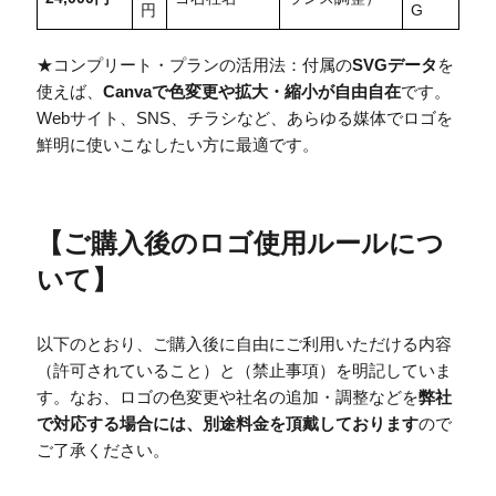
円
G
★コンプリート・プランの活用法：付属の
SVGデータ
を
使えば、
Canvaで色変更や拡大・縮小が自由自在
です。
Webサイト、SNS、チラシなど、あらゆる媒体でロゴを
鮮明に使いこなしたい方に最適です。
【
ご購入後のロゴ使用ルールにつ
いて
】
以下のとおり、ご購入後に自由にご利用いただける内容
（許可されていること）と（禁止事項）を明記していま
す。なお、ロゴの色変更や社名の追加・調整などを
弊社
で対応する場合には、別途料金を頂戴しております
ので
ご了承ください。