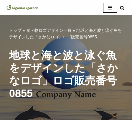
コ
ン
テ
トップ
»
食べ物ロゴデザイン一覧
»
地球と海と波と泳ぐ魚を
ン
デザインした「さかなロゴ」ロゴ販売番号0855
ツ
へ
地球と海と波と泳ぐ魚
ス
をデザインした「さか
キ
ッ
なロゴ」ロゴ販売番号
プ
0855