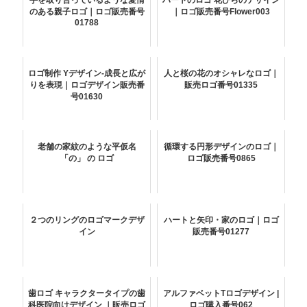
手を取り合っているような愛情
ハートのロゴ 花びらのデザイン
のある親子ロゴ｜ロゴ販売番号
｜ロゴ販売番号Flower003
01788
ロゴ制作 Yデザイン-成長と広が
人と桜の花のオシャレなロゴ｜
りを表現｜ロゴデザイン販売番
販売ロゴ番号01335
号01630
老舗の家紋のような平仮名
循環する円形デザインのロゴ｜
「の」 の ロゴ
ロゴ販売番号0865
２つのリングのロゴマークデザ
ハートと矢印・家のロゴ｜ロゴ
イン
販売番号01277
歯ロゴ キャラクタータイプの歯
アルファベットTロゴデザイン |
科医院向けデザイン ｜販売ロゴ
ロゴ購入番号062