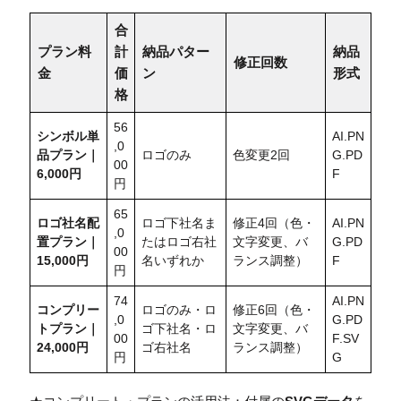
合
プラン料
計
納品パター
納品
修正回数
金
価
ン
形式
格
56
シンボル単
AI.PN
,0
品プラン｜
ロゴのみ
色変更2回
G.PD
00
6,000円
F
円
65
ロゴ社名配
ロゴ下社名ま
修正4回（色・
AI.PN
,0
置
プラン｜
たはロゴ右社
文字変更、バ
G.PD
00
15,000円
名いずれか
ランス調整）
F
円
74
AI.PN
コンプリー
ロゴのみ・ロ
修正6回（色・
,0
G.PD
トプラン｜
ゴ下社名・ロ
文字変更、バ
00
F.SV
24,000円
ゴ右社名
ランス調整）
円
G