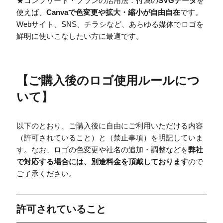
★コンプリート・プランの活用法：付属の
SVGデータ
を
使えば、
Canvaで色変更や拡大・縮小が自由自在
です。
Webサイト、SNS、チラシなど、あらゆる媒体でロゴを
鮮明に使いこなしたい方に最適です。
【
ご購入後のロゴ使用ルールにつ
いて
】
以下のとおり、ご購入後に自由にご利用いただける内容
（許可されていること）と（禁止事項）を明記していま
す。なお、ロゴの色変更や社名の追加・調整などを
弊社
で対応する場合には、別途料金を頂戴しております
ので
ご了承ください。
許可されていること