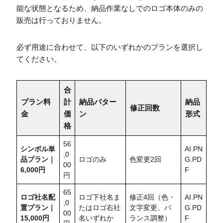
能な状態となるため、納品作業なしでのロゴ本体のみの
販売は行っておりません。
必ず用途に合わせて、以下のいずれかのプランを選択し
てください。
合
プラン料
計
納品パター
納品
修正回数
金
価
ン
形式
格
56
シンボル単
AI.PN
,0
品プラン｜
ロゴのみ
色変更2回
G.PD
00
6,000円
F
円
65
ロゴ社名配
ロゴ下社名ま
修正4回（色・
AI.PN
,0
置
プラン｜
たはロゴ右社
文字変更、バ
G.PD
00
15,000円
名いずれか
ランス調整）
F