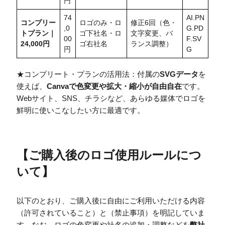
円
74
AI.PN
コンプリー
ロゴのみ・ロ
修正6回（色・
,0
G.PD
トプラン｜
ゴ下社名・ロ
文字変更、バ
00
F.SV
24,000円
ゴ右社名
ランス調整）
円
G
★コンプリート・プランの活用法：付属の
SVGデータ
を
使えば、
Canvaで色変更や拡大・縮小が自由自在
です。
Webサイト、SNS、チラシなど、あらゆる媒体でロゴを
鮮明に使いこなしたい方に最適です。
【
ご購入後のロゴ使用ルールにつ
いて
】
以下のとおり、ご購入後に自由にご利用いただける内容
（許可されていること）と（禁止事項）を明記していま
す。なお、ロゴの色変更や社名の追加・調整などを
弊社