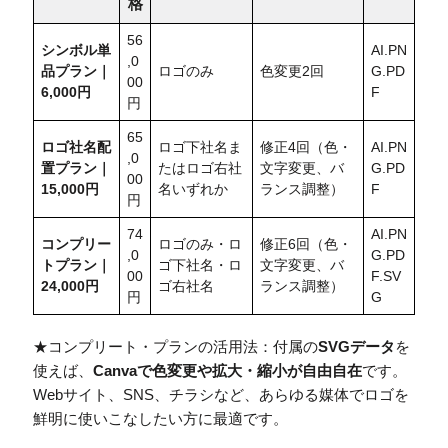
格
56
シンボル単
AI.PN
,0
品プラン｜
ロゴのみ
色変更2回
G.PD
00
6,000円
F
円
65
ロゴ社名配
ロゴ下社名ま
修正4回（色・
AI.PN
,0
置
プラン｜
たはロゴ右社
文字変更、バ
G.PD
00
15,000円
名いずれか
ランス調整）
F
円
74
AI.PN
コンプリー
ロゴのみ・ロ
修正6回（色・
,0
G.PD
トプラン｜
ゴ下社名・ロ
文字変更、バ
00
F.SV
24,000円
ゴ右社名
ランス調整）
円
G
★コンプリート・プランの活用法：付属の
SVGデータ
を
使えば、
Canvaで色変更や拡大・縮小が自由自在
です。
Webサイト、SNS、チラシなど、あらゆる媒体でロゴを
鮮明に使いこなしたい方に最適です。