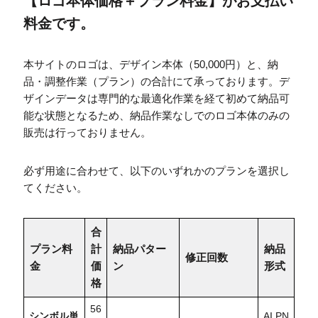
【ロゴ本体価格＋プラン料金】がお支払い
料金です。
本サイトのロゴは、デザイン本体（50,000円）と、納
品・調整作業（プラン）の合計にて承っております。デ
ザインデータは専門的な最適化作業を経て初めて納品可
能な状態となるため、納品作業なしでのロゴ本体のみの
販売は行っておりません。
必ず用途に合わせて、以下のいずれかのプランを選択し
てください。
合
プラン料
計
納品パター
納品
修正回数
金
価
ン
形式
格
56
シンボル単
AI.PN