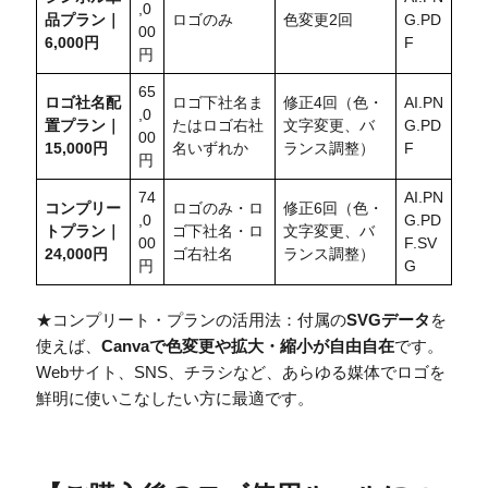
,0
品プラン｜
ロゴのみ
色変更2回
G.PD
00
6,000円
F
円
65
ロゴ社名配
ロゴ下社名ま
修正4回（色・
AI.PN
,0
置
プラン｜
たはロゴ右社
文字変更、バ
G.PD
00
15,000円
名いずれか
ランス調整）
F
円
74
AI.PN
コンプリー
ロゴのみ・ロ
修正6回（色・
,0
G.PD
トプラン｜
ゴ下社名・ロ
文字変更、バ
00
F.SV
24,000円
ゴ右社名
ランス調整）
円
G
★コンプリート・プランの活用法：付属の
SVGデータ
を
使えば、
Canvaで色変更や拡大・縮小が自由自在
です。
Webサイト、SNS、チラシなど、あらゆる媒体でロゴを
鮮明に使いこなしたい方に最適です。