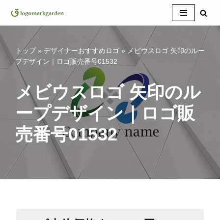
コ
ン
テ
トップ
»
デザイナーおすすめロゴ
»
メビウスロゴ 矢印のルー
ン
プデザイン｜ロゴ販売番号01532
ツ
へ
メビウスロゴ 矢印のル
ス
ープデザイン｜ロゴ販
キ
ッ
売番号01532
プ