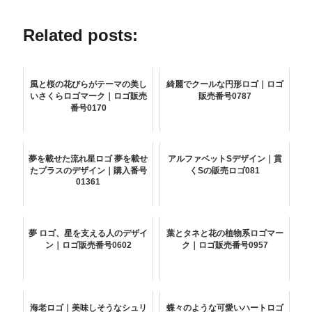
Related posts:
風と桜の花びらがテーマの美し
綺麗でクールな円形ロゴ｜ロゴ
いさくらロゴマーク｜ロゴ販売
販売番号0787
番号0170
夢を載せた流れ星ロゴ 夢を載せ
アルファベットSデザイン｜貫
たプラスのデザイン｜購入番号
くSの販売ロゴ081
01361
夢 ロゴ、星を支える人のデザイ
葉とタネと花の植物系ロゴマー
ン｜ロゴ販売番号0602
ク｜ロゴ販売番号0957
海老ロゴ｜美味しそうなシュリ
蝶々のような可愛いハートロゴ