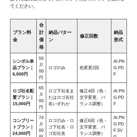
てください。
合
プラン料
計
納品パター
納品
修正回数
金
価
ン
形式
格
56
シンボル単
AI.PN
,0
品プラン｜
ロゴのみ
色変更2回
G.PD
00
6,000円
F
円
65
ロゴ社名配
ロゴ下社名ま
修正4回（色・
AI.PN
,0
置
プラン｜
たはロゴ右社
文字変更、バ
G.PD
00
15,000円
名いずれか
ランス調整）
F
円
74
AI.PN
コンプリー
ロゴのみ・ロ
修正6回（色・
,0
G.PD
トプラン｜
ゴ下社名・ロ
文字変更、バ
00
F.SV
24,000円
ゴ右社名
ランス調整）
円
G