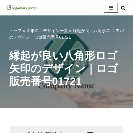
コ
ン
テ
トップ
»
図形ロゴデザイン一覧
»
縁起が良い八角形ロゴ 矢印
ン
のデザイン｜ロゴ販売番号01721
ツ
へ
縁起が良い八角形ロゴ
ス
矢印のデザイン｜ロゴ
キ
ッ
販売番号01721
プ