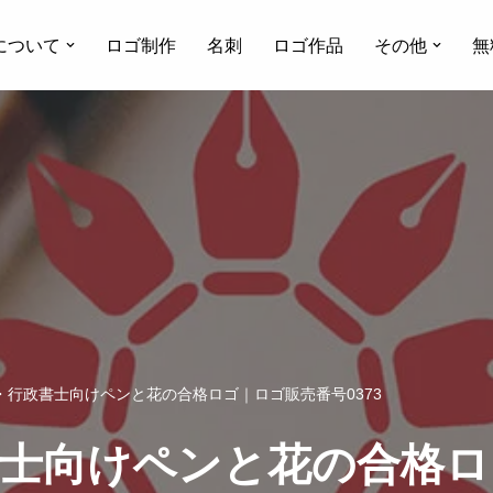
について
ロゴ制作
名刺
ロゴ作品
その他
無
・行政書士向けペンと花の合格ロゴ｜ロゴ販売番号0373
書士向けペンと花の合格ロ