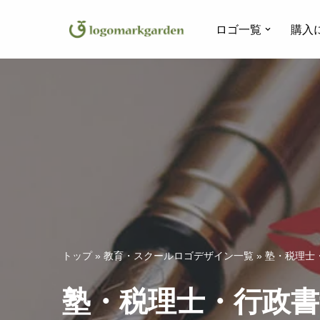
ロゴ一覧
購入
コ
ン
テ
ン
ツ
へ
ス
キ
ッ
プ
トップ
»
教育・スクールロゴデザイン一覧
»
塾・税理士
塾・税理士・行政