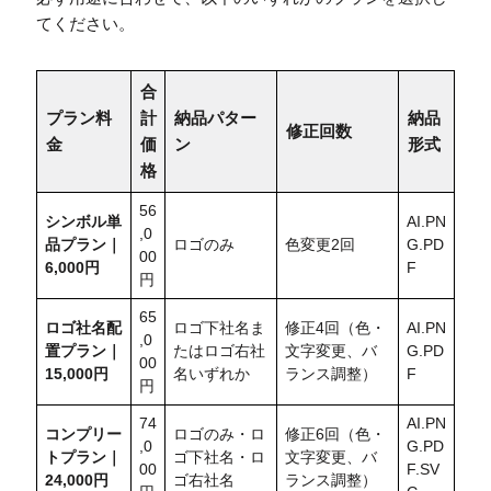
てください。
合
プラン料
計
納品パター
納品
修正回数
金
価
ン
形式
格
56
シンボル単
AI.PN
,0
品プラン｜
ロゴのみ
色変更2回
G.PD
00
6,000円
F
円
65
ロゴ社名配
ロゴ下社名ま
修正4回（色・
AI.PN
,0
置
プラン｜
たはロゴ右社
文字変更、バ
G.PD
00
15,000円
名いずれか
ランス調整）
F
円
74
AI.PN
コンプリー
ロゴのみ・ロ
修正6回（色・
,0
G.PD
トプラン｜
ゴ下社名・ロ
文字変更、バ
00
F.SV
24,000円
ゴ右社名
ランス調整）