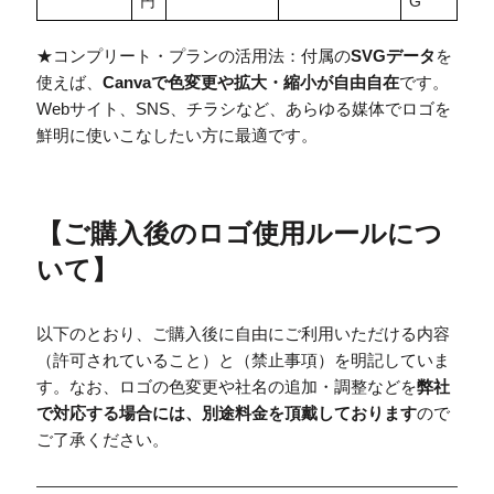
円
G
★コンプリート・プランの活用法：付属の
SVGデータ
を
使えば、
Canvaで色変更や拡大・縮小が自由自在
です。
Webサイト、SNS、チラシなど、あらゆる媒体でロゴを
鮮明に使いこなしたい方に最適です。
【
ご購入後のロゴ使用ルールにつ
いて
】
以下のとおり、ご購入後に自由にご利用いただける内容
（許可されていること）と（禁止事項）を明記していま
す。なお、ロゴの色変更や社名の追加・調整などを
弊社
で対応する場合には、別途料金を頂戴しております
ので
ご了承ください。