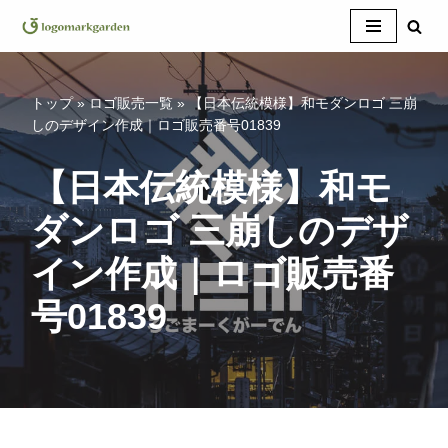
コ
ン
テ
トップ
»
ロゴ販売一覧
»
【日本伝統模様】和モダンロゴ 三崩
ン
しのデザイン作成｜ロゴ販売番号01839
ツ
へ
【日本伝統模様】和モ
ス
ダンロゴ 三崩しのデザ
キ
ッ
イン作成｜ロゴ販売番
プ
号01839