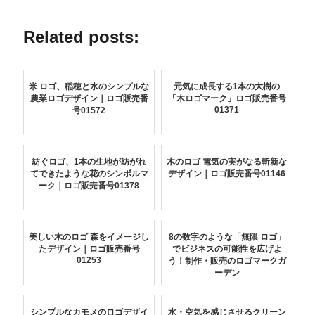
Related posts:
米 ロゴ、稲穂と水のシンプルな
元気に成長する1本の大樹の
農業ロゴデザイン｜ロゴ販売番
「木ロゴマーク」ロゴ販売番号
01371
号01572
紡ぐロゴ、1本の生地が紡がれ
木のロゴ 電気の実がなる斬新な
てできたような花のシンボルマ
デザイン｜ロゴ販売番号01146
ーク｜ロゴ販売番号01378
美しい木のロゴ 森をイメージし
8の数字のような「無限 ロゴ」
たデザイン｜ロゴ販売番号
でビジネスの可能性を広げよ
01253
う！制作・販売のロゴマークガ
ーデン
シンプルなカモメのロゴデザイ
水・空気を感じさせるクリーン