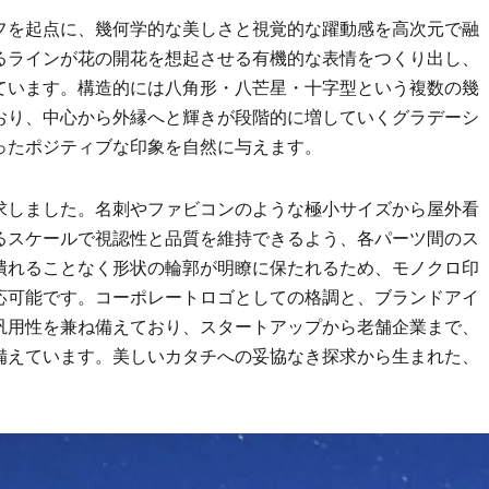
フを起点に、幾何学的な美しさと視覚的な躍動感を高次元で融
るラインが花の開花を想起させる有機的な表情をつくり出し、
ています。構造的には八角形・八芒星・十字型という複数の幾
おり、中心から外縁へと輝きが段階的に増していくグラデーシ
ったポジティブな印象を自然に与えます。
求しました。名刺やファビコンのような極小サイズから屋外看
るスケールで視認性と品質を維持できるよう、各パーツ間のス
潰れることなく形状の輪郭が明瞭に保たれるため、モノクロ印
応可能です。コーポレートロゴとしての格調と、ブランドアイ
汎用性を兼ね備えており、スタートアップから老舗企業まで、
備えています。美しいカタチへの妥協なき探求から生まれた、