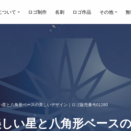
について
ロゴ制作
名刺
ロゴ作品
その他
無
星と八角形ベースの美しいデザイン｜ロゴ販売番号01280
美しい星と八角形ベース