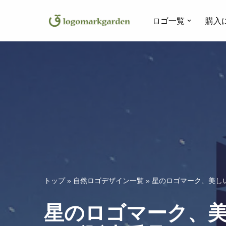
ロゴ一覧
購入
コ
ン
テ
ン
ツ
へ
ス
キ
ッ
プ
トップ
»
自然ロゴデザイン一覧
»
星のロゴマーク、美しい
星のロゴマーク、