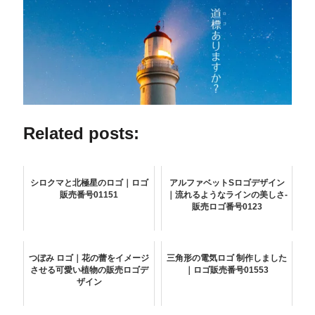
Related posts:
シロクマと北極星のロゴ｜ロゴ
アルファベットSロゴデザイン
販売番号01151
｜流れるようなラインの美しさ-
販売ロゴ番号0123
つぼみ ロゴ｜花の蕾をイメージ
三角形の電気ロゴ 制作しました
させる可愛い植物の販売ロゴデ
｜ロゴ販売番号01553
ザイン