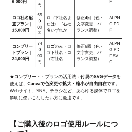
6,000円
F
円
65
ロゴ社名配
ロゴ下社名ま
修正4回（色・
AI.PN
,0
置
プラン｜
たはロゴ右社
文字変更、バ
G.PD
00
15,000円
名いずれか
ランス調整）
F
円
74
AI.PN
コンプリー
ロゴのみ・ロ
修正6回（色・
,0
G.PD
トプラン｜
ゴ下社名・ロ
文字変更、バ
00
F.SV
24,000円
ゴ右社名
ランス調整）
円
G
★コンプリート・プランの活用法：付属の
SVGデータ
を
使えば、
Canvaで色変更や拡大・縮小が自由自在
です。
Webサイト、SNS、チラシなど、あらゆる媒体でロゴを
鮮明に使いこなしたい方に最適です。
【
ご購入後のロゴ使用ルールにつ