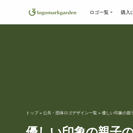
ロゴ一覧
購入
コ
ン
テ
ン
ツ
へ
ス
キ
ッ
プ
トップ
»
公共・団体ロゴデザイン一覧
»
優しい印象の親子
優しい印象の親子の