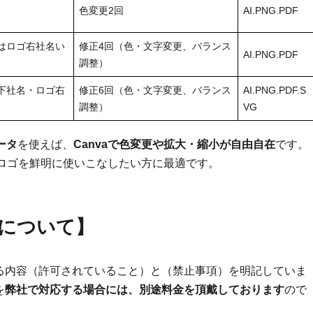
色変更2回
AI.PNG.PDF
はロゴ右社名い
修正4回（色・文字変更、バランス
AI.PNG.PDF
調整）
下社名・ロゴ右
修正6回（色・文字変更、バランス
AI.PNG.PDF.S
調整）
VG
ータ
を使えば、
Canvaで色変更や拡大・縮小が自由自在
です。
でロゴを鮮明に使いこなしたい方に最適です。
について
】
る内容（許可されていること）と（禁止事項）を明記していま
を
弊社で対応する場合には、別途料金を頂戴しております
ので