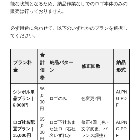
能な状態となるため、納品作業なしでのロゴ本体のみの
販売は行っておりません。
必ず用途に合わせて、以下のいずれかのプランを選択し
てください。
合
プラン料
計
納品パター
納品
修正回数
金
価
ン
形式
格
56
シンボル単
AI.PN
,0
品プラン｜
ロゴのみ
色変更2回
G.PD
00
6,000円
F
円
65
ロゴ社名配
ロゴ下社名ま
修正4回（色・
AI.PN
,0
置
プラン｜
たはロゴ右社
文字変更、バ
G.PD
00
15,000円
名いずれか
ランス調整）
F
円