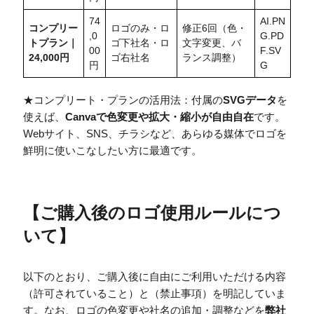
74
AI.PN
コンプリー
ロゴのみ・ロ
修正6回（色・
,0
G.PD
トプラン｜
ゴ下社名・ロ
文字変更、バ
00
F.SV
24,000円
ゴ右社名
ランス調整）
円
G
★コンプリート・プランの活用法：付属の
SVGデータ
を
使えば、
Canvaで色変更や拡大・縮小が自由自在
です。
Webサイト、SNS、チラシなど、あらゆる媒体でロゴを
鮮明に使いこなしたい方に最適です。
【
ご購入後のロゴ使用ルールにつ
いて
】
以下のとおり、ご購入後に自由にご利用いただける内容
（許可されていること）と（禁止事項）を明記していま
す。なお、ロゴの色変更や社名の追加・調整などを
弊社