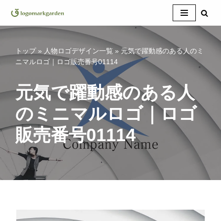
コ
ン
テ
トップ
»
人物ロゴデザイン一覧
»
元気で躍動感のある人のミ
ン
ニマルロゴ｜ロゴ販売番号01114
ツ
へ
元気で躍動感のある人
ス
のミニマルロゴ｜ロゴ
キ
ッ
販売番号01114
プ