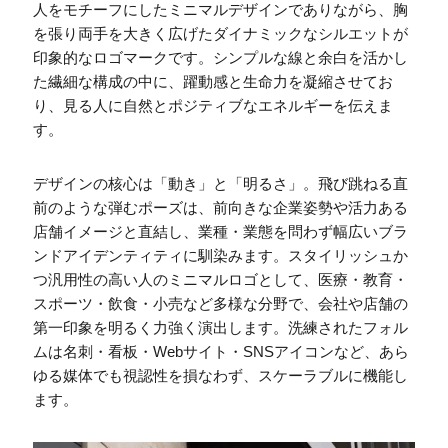
人をモチーフにしたミニマルデザインでありながら、胸
を張り両手を大きく広げたダイナミックなシルエットが
印象的なロゴマークです。シンプルな線と余白を活かし
た繊細な構成の中に、躍動感と生命力を凝縮させてお
り、見る人に自然とポジティブなエネルギーを伝えま
す。
デザインの核心は「動き」と「明るさ」。飛び跳ねる直
前のような弾むポーズは、前向きな企業姿勢や活力ある
店舗イメージと直結し、業種・業態を問わず幅広いブラ
ンドアイデンティティに馴染みます。スタイリッシュか
つ汎用性の高い人のミニマルロゴとして、医療・教育・
スポーツ・飲食・小売など多様な分野で、会社や店舗の
第一印象を明るく力強く演出します。洗練されたフォル
ムは名刺・看板・Webサイト・SNSアイコンなど、あら
ゆる媒体でも視認性を損なわず、スケーラブルに機能し
ます。