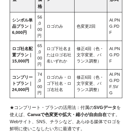
格
56
シンボル単
AI.PN
,0
品プラン｜
ロゴのみ
色変更2回
G.PD
00
6,000円
F
円
65
ロゴ社名配
ロゴ下社名ま
修正4回（色・
AI.PN
,0
置
プラン｜
たはロゴ右社
文字変更、バ
G.PD
00
15,000円
名いずれか
ランス調整）
F
円
74
AI.PN
コンプリー
ロゴのみ・ロ
修正6回（色・
,0
G.PD
トプラン｜
ゴ下社名・ロ
文字変更、バ
00
F.SV
24,000円
ゴ右社名
ランス調整）
円
G
★コンプリート・プランの活用法：付属の
SVGデータ
を
使えば、
Canvaで色変更や拡大・縮小が自由自在
です。
Webサイト、SNS、チラシなど、あらゆる媒体でロゴを
鮮明に使いこなしたい方に最適です。