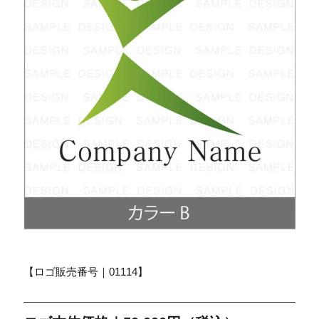
【ロゴ販売番号｜01114】